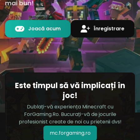
mai bun!
Joacă acum
Înregistrare
Este timpul să vă implicați în
joc!
Dublați-vă experiența Minecraft cu
ForGaming.Ro. Bucurați-vă de jocurile
profesionist create de noi cu prietenii dvs!
mc.forgaming.ro