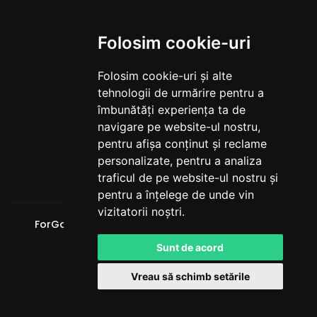
Instagram
X
Folosim cookie-uri
YouTube
TikTok
Folosim cookie-uri și alte
Discord
tehnologii de urmărire pentru a
LINKURI
îmbunătăți experiența ta de
navigare pe website-ul nostru,
Reguli
pentru afișa conținut și reclame
Termeni de utilizare
personalizate, pentru a analiza
Politica de confidențialitate
traficul de pe website-ul nostru și
pentru a înțelege de unde vin
vizitatorii noștri.
ForGaming.Ro
. Toate drepturile rezervate. © 2026
Powered by
LeaderOS
Sunt de acord
Română
Vreau să schimb setările