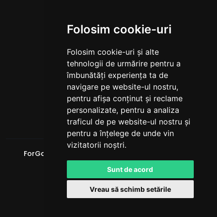
Instagram
X
Folosim cookie-uri
YouTube
TikTok
Folosim cookie-uri și alte
Discord
tehnologii de urmărire pentru a
LINKURI
îmbunătăți experiența ta de
navigare pe website-ul nostru,
Reguli
pentru afișa conținut și reclame
Termeni de utilizare
personalizate, pentru a analiza
Politica de confidențialitate
traficul de pe website-ul nostru și
pentru a înțelege de unde vin
vizitatorii noștri.
ForGaming.Ro
. Toate drepturile rezervate. © 2026
Powered by
LeaderOS
Sunt de acord
Română
Vreau să schimb setările