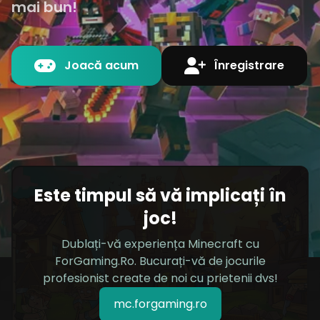
mai bun!
Joacă acum
Înregistrare
Este timpul să vă implicați în
joc!
Dublați-vă experiența Minecraft cu
ForGaming.Ro. Bucurați-vă de jocurile
profesionist create de noi cu prietenii dvs!
mc.forgaming.ro