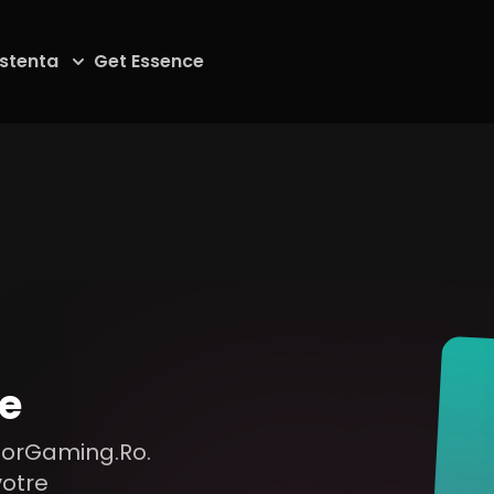
istenta
Get Essence
e
 ForGaming.Ro.
votre