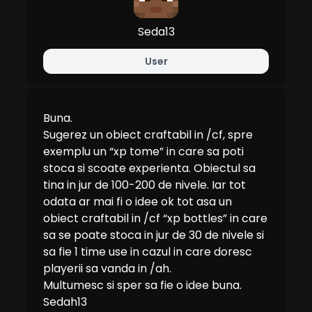
Seda13
User
Buna.
Sugerez un obiect craftabil in /cf, spre
exemplu un “xp tome” in care sa poti
stoca si scoate experienta. Obiectul sa
tina in jur de 100-200 de nivele. Iar tot
odata ar mai fi o idee ok tot asa un
obiect craftabil in /cf “xp bottles” in care
sa se poate stoca in jur de 30 de nivele si
sa fie 1 time use in cazul in care doresc
playerii sa vanda in /ah.
Multumesc si sper sa fie o idee buna.
Sedah13