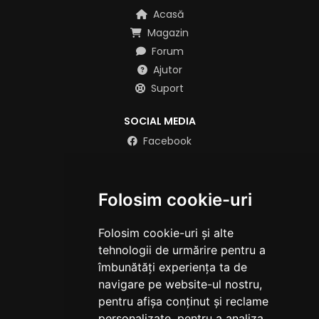
Acasă
Magazin
Forum
Ajutor
Suport
SOCIAL MEDIA
Facebook
Instagram
X
Folosim cookie-uri
YouTube
TikTok
Folosim cookie-uri și alte
Discord
tehnologii de urmărire pentru a
LINKURI
îmbunătăți experiența ta de
navigare pe website-ul nostru,
Reguli
pentru afișa conținut și reclame
Termeni de utilizare
personalizate, pentru a analiza