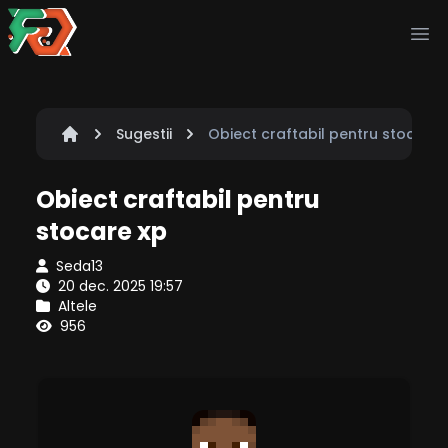
Ope
Sugestii
Obiect craftabil pentru stocare 
Obiect craftabil pentru
stocare xp
Seda13
20 dec. 2025 19:57
Altele
956