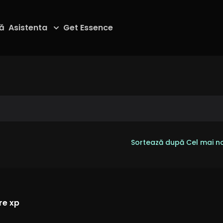
ă
Asistenta
Get Essence
Sortează după Cel mai n
re xp